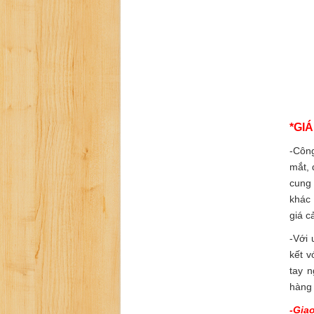
*GI
-Công
mắt, 
cung 
khác
giá c
-Với 
kết 
tay 
hàng 
-Gia