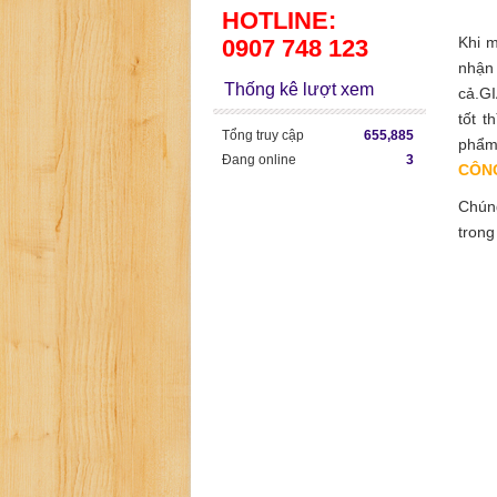
HOTLINE:
Khi 
0907 748 123
nhận 
Thống kê lượt xem
cả.G
tốt t
Tổng truy cập
655,885
phẩm 
Đang online
3
CÔN
Chún
trong