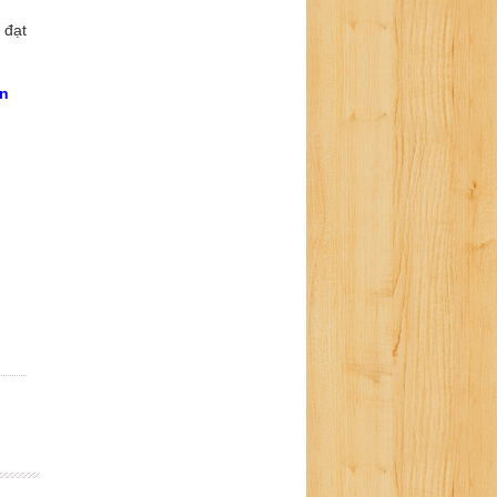
 đạt
n