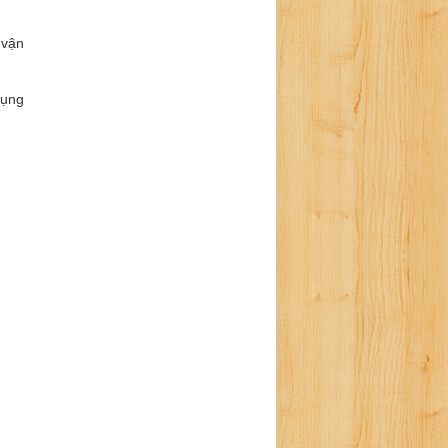
 vận
dụng