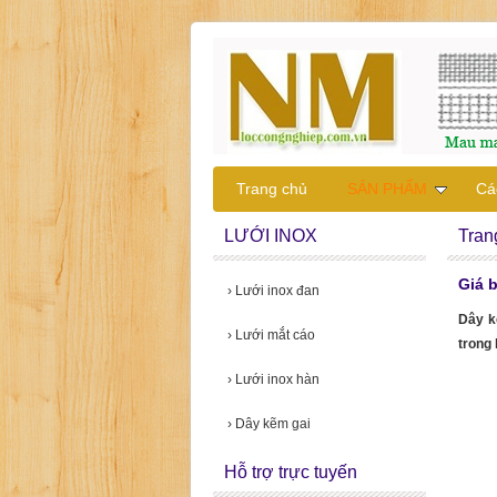
Trang chủ
SẢN PHẨM
Các
LƯỚI INOX
Tran
Giá 
›
Lưới inox đan
Dây k
›
Lưới mắt cáo
trong
›
Lưới inox hàn
›
Dây kẽm gai
Hỗ trợ trực tuyến