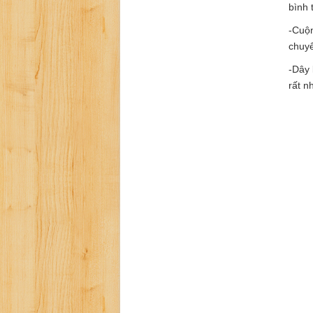
bình 
-Cuộn
chuyể
-Dây 
rất n