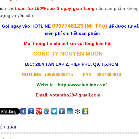
tiêu chí
hoàn trả 100% sau 3 ngày giao hàng
nếu sản phẩm không
lượng và yêu cầu
0907748123
(Mr Thọ)
Gọi ngay vào
HOTLINE
để được tư vấ
miễn phí chi tiết sản phẩm
Mọi thông tin chi tiết xin vui lòng liên hệ:
CÔNG TY NGUYÊN MUÔN
Đ/C:
20/4 TÂN LẬP 2, HIỆP PHÚ, Q9, Tp.HCM
HOTLINE:
(08)66839275
FAX:
0837360613
Website:
http://www.luoiinox.vn/
Email:
votantho29@gmail.com
liên quan