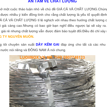
AN TÂM VỀ CHẤT LƯỢNG
mở một cuộc thảo luận nhỏ về chủ đề GIÁ CẢ VÀ CHẤT LƯỢNG.Chúng
được nhiều ý kiến đồng tình cho rằng chất lượng là yếu tố quyết định
IÁ CẢ VÀ CHẤT LƯỢNG tỉ lệ nghịch với nhau theo hướng chất lượng 
hì giá càng cao.Nhưng có bao giờ bạn nghĩ điều ngược lại sẽ xảy ra
giá rẻ nhưng chất lượng vẫn được đảm bảo tuyệt đối.Điều đó chỉ xảy 
G TY NGUYÊN MUÔN.
g tôi chuyên sản xuất
DÂY KẼM GAI
đáp ứng cho tất cả các nhu
 nước nói riêng và ĐÔNG NAM Á nói chung.