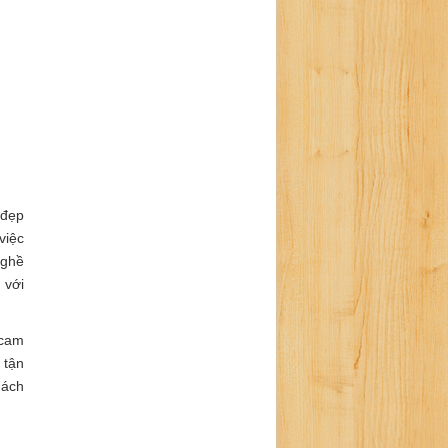
 đẹp
việc
nghề
 với
 cam
 tận
hách