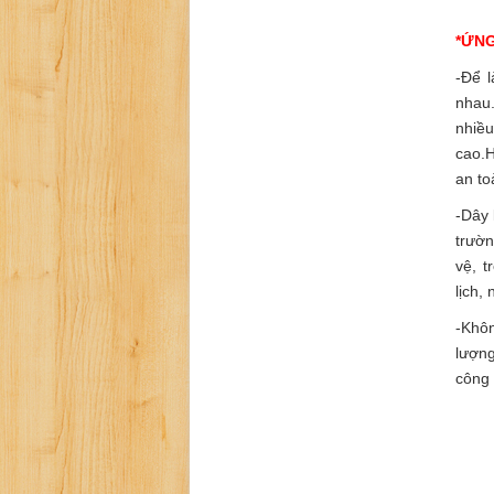
*ỨNG
-Để 
nhau.
nhiều
cao.
an to
-Dây 
trườn
vệ, t
lịch,
-Khôn
lượng
công 