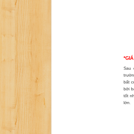
*GI
Sau 
trườn
bất c
bởi b
tốt n
lớn.