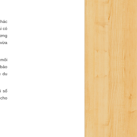
khác
i có
ương
.vừa
 môi
 bảo
u du
i số
 cho