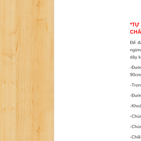
*TỰ
CHẤ
Để đ
ngừng
dây k
-Đườ
90cm
-Trọ
-Đườn
-Khoả
-Chún
-Chún
-Chiề