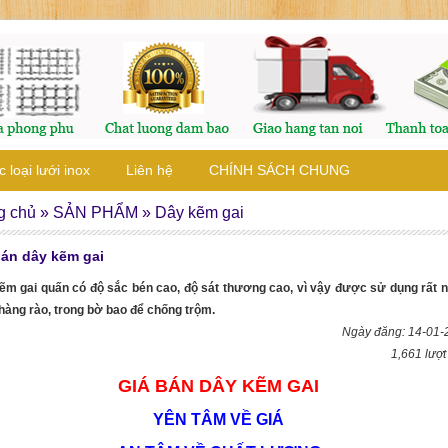
 loại lưới inox
Liên hệ
CHÍNH SÁCH CHUNG
g chủ
»
SẢN PHẨM
»
Dây kẽm gai
bán dây kẽm gai
ẽm gai quấn có độ sắc bén cao, độ sát thương cao, vì vậy được sử dụng rất n
 hàng rào, trong bờ bao để chống trộm.
Ngày đăng: 14-01-
1,661 lượ
GIÁ BÁN DÂY KẼM GAI
YÊN TÂM VỀ GIÁ