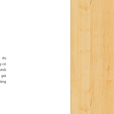
 thị
g có
phối
 giá
hàng