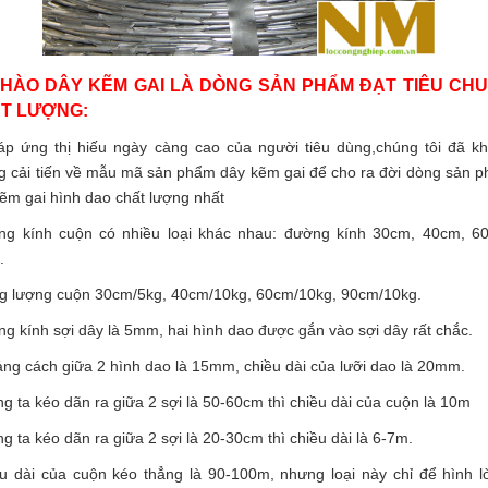
 HÀO DÂY KẼM GAI LÀ DÒNG SẢN PHẨM ĐẠT TIÊU CH
T LƯỢNG:
áp ứng thị hiếu ngày càng cao của người tiêu dùng,chúng tôi đã k
 cải tiến về mẫu mã sản phẩm dây kẽm gai để cho ra đời dòng sản 
ẽm gai hình dao chất lượng nhất
ng kính cuộn có nhiều loại khác nhau: đường kính 30cm, 40cm, 6
.
ng lượng cuộn 30cm/5kg, 40cm/10kg, 60cm/10kg, 90cm/10kg.
g kính sợi dây là 5mm, hai hình dao được gắn vào sợi dây rất chắc.
ng cách giữa 2 hình dao là 15mm, chiều dài của lưỡi dao là 20mm.
g ta kéo dãn ra giữa 2 sợi là 50-60cm thì chiều dài của cuộn là 10m
g ta kéo dãn ra giữa 2 sợi là 20-30cm thì chiều dài là 6-7m.
u dài của cuộn kéo thẳng là 90-100m, nhưng loại này chỉ để hình l