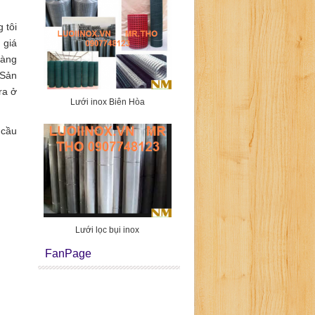
 tôi
 giá
càng
.Sản
ra ở
Lưới inox Biên Hòa
 cầu
Lưới lọc bụi inox
FanPage