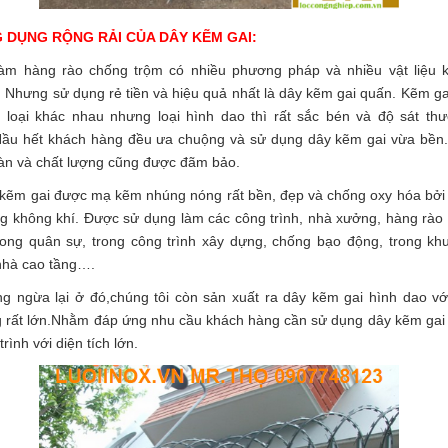
 DỤNG RỘNG RẢI CỦA DÂY KẼM GAI:
làm hàng rào chống trộm có nhiều phương pháp và nhiều vật liệu 
 Nhưng sử dụng rẻ tiền và hiệu quả nhất là dây kẽm gai quấn. Kẽm ga
 loại khác nhau nhưng loại hình dao thì rất sắc bén và độ sát th
Hầu hết khách hàng đều ưa chuộng và sử dụng dây kẽm gai vừa bền
àn và chất lượng cũng được đãm bảo.
kẽm gai được mạ kẽm nhúng nóng rất bền, đẹp và chống oxy hóa bởi
g không khí. Được sử dụng làm các công trình, nhà xưởng, hàng rào
rong quân sự, trong công trình xây dựng, chống bạo động, trong kh
 nhà cao tầng….
g ngừa lại ở đó,chúng tôi còn sản xuất ra dây kẽm gai hình dao vớ
 rất lớn.Nhằm đáp ứng nhu cầu khách hàng cần sử dụng dây kẽm gai
trình với diện tích lớn.