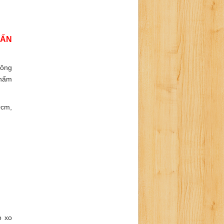
UẨN
hông
phẩm
0cm,
ò xo